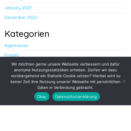
January 2023
December 2022
Kategorien
Algemeines
Freizeit
Wir möchten gerne unsere Webseite verbessern und dafür
Leben
anonyme Nutzungsstatistiken erheben. Dürfen wir dazu
Lebensstil
vorübergehend ein Statistik-Cookie setzen? Hierbei wird zu
keiner Zeit Ihre Nutzung unserer Webseite mit persönlichen
Daten in Verbindung gebracht.
Proudly powered by
WordPress
|
Theme:
Envo Blog
Okay
Datenschutzerklärung