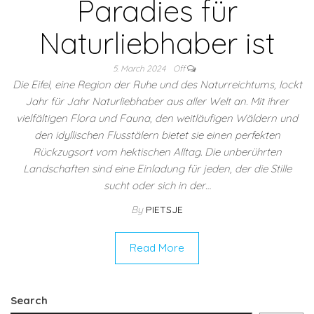
Paradies für
Naturliebhaber ist
5. March 2024
Off
Die Eifel, eine Region der Ruhe und des Naturreichtums, lockt
Jahr für Jahr Naturliebhaber aus aller Welt an. Mit ihrer
vielfältigen Flora und Fauna, den weitläufigen Wäldern und
den idyllischen Flusstälern bietet sie einen perfekten
Rückzugsort vom hektischen Alltag. Die unberührten
Landschaften sind eine Einladung für jeden, der die Stille
sucht oder sich in der…
By
PIETSJE
Read More
Search