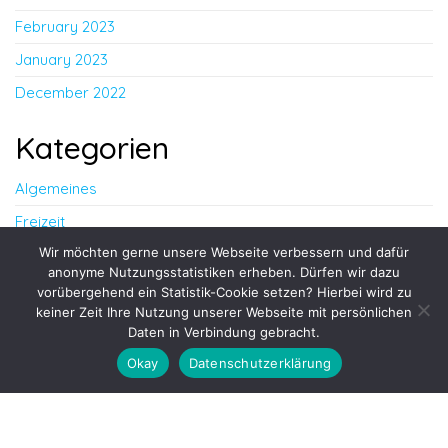
February 2023
January 2023
December 2022
Kategorien
Algemeines
Freizeit
Wir möchten gerne unsere Webseite verbessern und dafür
Leben
anonyme Nutzungsstatistiken erheben. Dürfen wir dazu
Lebensstil
vorübergehend ein Statistik-Cookie setzen? Hierbei wird zu
keiner Zeit Ihre Nutzung unserer Webseite mit persönlichen
Daten in Verbindung gebracht.
Proudly powered by
WordPress
|
Theme:
Envo Blog
Okay
Datenschutzerklärung